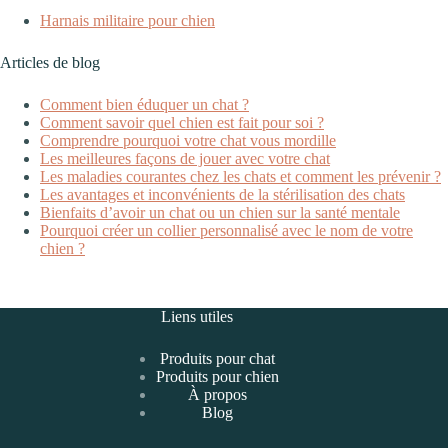
Harnais militaire pour chien
Articles de blog
Comment bien éduquer un chat ?
Comment savoir quel chien est fait pour soi ?
Comprendre pourquoi votre chat vous mordille
Les meilleures façons de jouer avec votre chat
Les maladies courantes chez les chats et comment les prévenir ?
Les avantages et inconvénients de la stérilisation des chats
Bienfaits d’avoir un chat ou un chien sur la santé mentale
Pourquoi créer un collier personnalisé avec le nom de votre
chien ?
Liens utiles
Produits pour chat
Produits pour chien
À propos
Blog